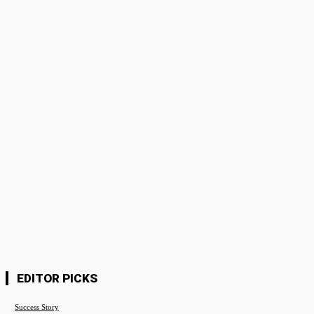
Please enter your comment!
Name:*
Please enter your name here
Email:*
You have entered an incorrect email address!
Please enter your email address here
Website:
Save my name, email, and website in this browser for the next time I
comment.
EDITOR PICKS
Success Story