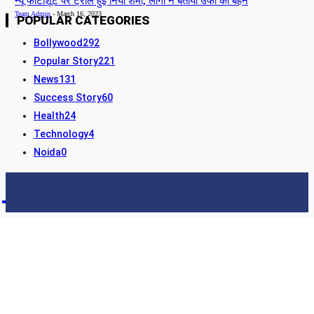
न्यू फोटोशूट पर ट्रोल हुई निया शर्मा, लोगो ने बताया उर्फी की बहन
Team Admin
-
March 16, 2023
POPULAR CATEGORIES
Bollywood
292
Popular Story
221
News
131
Success Story
60
Health
24
Technology
4
Noida
0
STORY24
LATEST NEWS & UPDATES