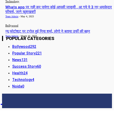
Technology
Whats app पर नही कर पायेगा कोई आपकी जासूसी , आ गये ये 3 नए धमाकेदार
फीचर्स, जाने खुशखबरी
Team Admin
-
May 4, 2023
Bollywood
न्यू फोटोशूट पर ट्रोल हुई निया शर्मा, लोगो ने बताया उर्फी की बहन
Team Admin
-
March 16, 2023
POPULAR CATEGORIES
Bollywood
292
Popular Story
221
News
131
Success Story
60
Health
24
Technology
4
Noida
0
STORY24
LATEST NEWS & UPDATES