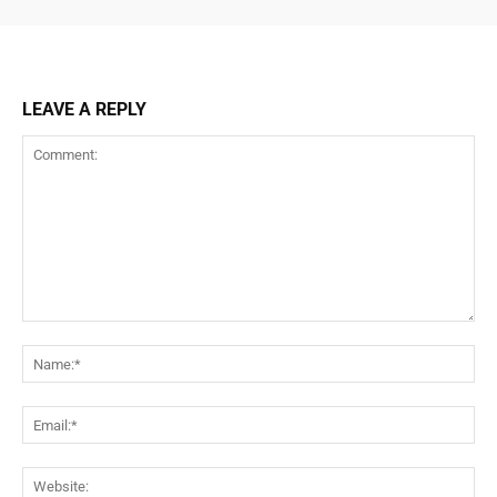
LEAVE A REPLY
Comment:
Na
Ema
Web