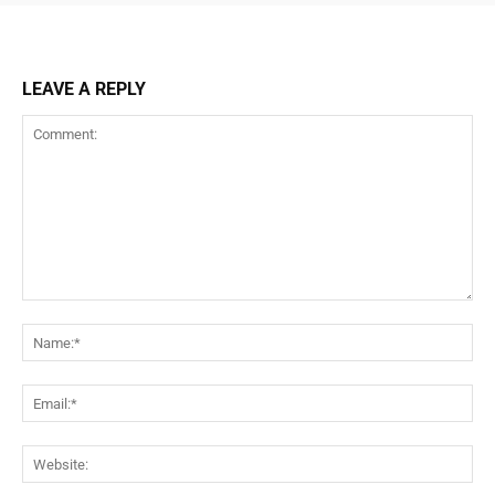
LEAVE A REPLY
Comment:
Na
Ema
Web