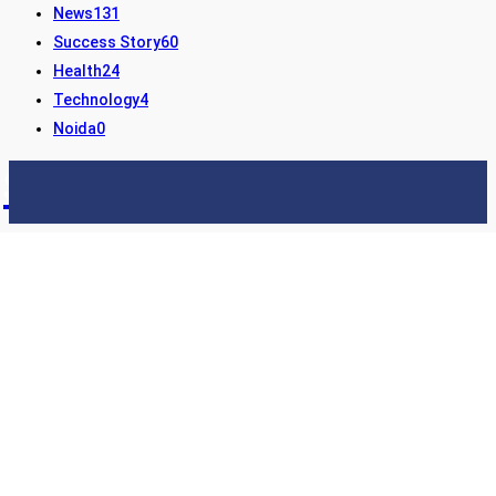
News
131
Success Story
60
Health
24
Technology
4
Noida
0
STORY24
LATEST NEWS & UPDATES