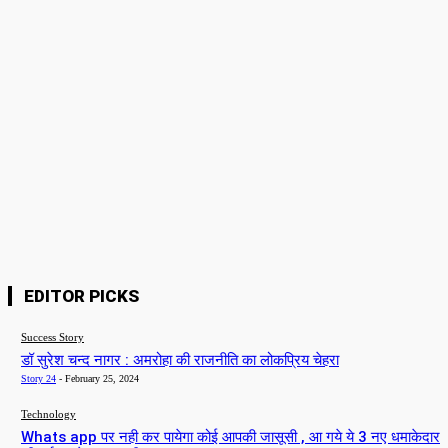
Please enter your name here
Email:*
You have entered an incorrect email address!
Please enter your email address here
Website:
Save my name, email, and website in this browser for the next time I
comment.
EDITOR PICKS
Success Story
डॉ सुरेश चन्द नागर : अमरोहा की राजनीति का लोकप्रिय चेहरा
Story 24
-
February 25, 2024
Technology
Whats app पर नही कर पायेगा कोई आपकी जासूसी , आ गये ये 3 नए धमाकेदार