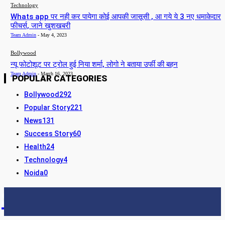
Technology
Whats app पर नही कर पायेगा कोई आपकी जासूसी , आ गये ये 3 नए धमाकेदार
फीचर्स, जाने खुशखबरी
Team Admin
-
May 4, 2023
Bollywood
न्यू फोटोशूट पर ट्रोल हुई निया शर्मा, लोगो ने बताया उर्फी की बहन
Team Admin
-
March 16, 2023
POPULAR CATEGORIES
Bollywood
292
Popular Story
221
News
131
Success Story
60
Health
24
Technology
4
Noida
0
STORY24
LATEST NEWS & UPDATES