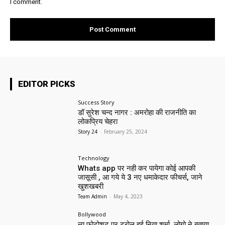
I comment.
EDITOR PICKS
Success Story
डॉ सुरेश चन्द नागर : अमरोहा की राजनीति का
लोकप्रिय चेहरा
Story 24
-
February 25, 2024
Technology
Whats app पर नही कर पायेगा कोई आपकी
जासूसी , आ गये ये 3 नए धमाकेदार फीचर्स, जाने
खुशखबरी
Team Admin
-
May 4, 2023
Bollywood
न्यू फोटोशूट पर ट्रोल हुई निया शर्मा, लोगो ने बताया