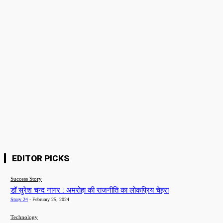
Name:*
Please enter your name here
Email:*
You have entered an incorrect email address!
Please enter your email address here
Website:
Save my name, email, and website in this browser for the next time I
comment.
EDITOR PICKS
Success Story
डॉ सुरेश चन्द नागर : अमरोहा की राजनीति का लोकप्रिय चेहरा
Story 24
-
February 25, 2024
Technology