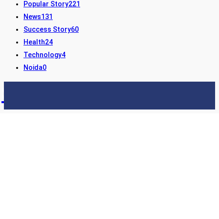
Popular Story
221
News
131
Success Story
60
Health
24
Technology
4
Noida
0
STORY24
LATEST NEWS & UPDATES