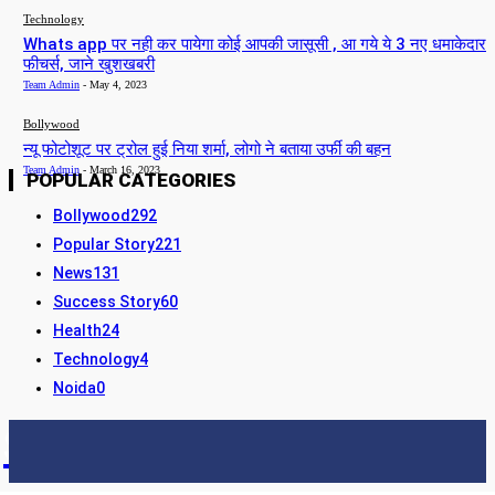
Technology
Whats app पर नही कर पायेगा कोई आपकी जासूसी , आ गये ये 3 नए धमाकेदार
फीचर्स, जाने खुशखबरी
Team Admin
-
May 4, 2023
Bollywood
न्यू फोटोशूट पर ट्रोल हुई निया शर्मा, लोगो ने बताया उर्फी की बहन
Team Admin
-
March 16, 2023
POPULAR CATEGORIES
Bollywood
292
Popular Story
221
News
131
Success Story
60
Health
24
Technology
4
Noida
0
STORY24
LATEST NEWS & UPDATES