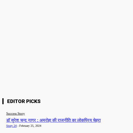
Please enter your comment!
Name:*
Please enter your name here
Email:*
You have entered an incorrect email address!
Please enter your email address here
Website:
Save my name, email, and website in this browser for the next time I
comment.
EDITOR PICKS
Success Story
डॉ सुरेश चन्द नागर : अमरोहा की राजनीति का लोकप्रिय चेहरा
Story 24
-
February 25, 2024