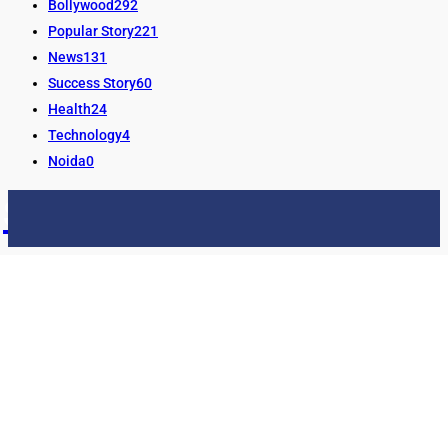
Bollywood
292
Popular Story
221
News
131
Success Story
60
Health
24
Technology
4
Noida
0
STORY24
LATEST NEWS & UPDATES