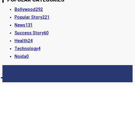
Bollywood
292
Popular Story
221
News
131
Success Story
60
Health
24
Technology
4
Noida
0
STORY24
LATEST NEWS & UPDATES