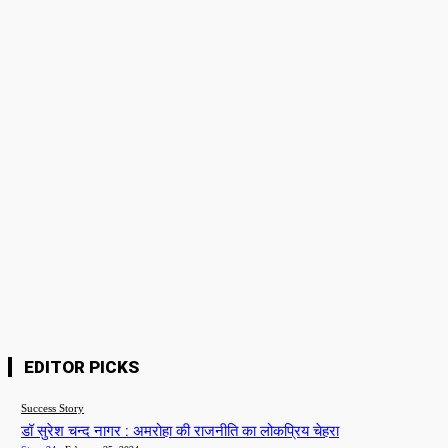
Please enter your comment!
Name:*
Please enter your name here
Email:*
You have entered an incorrect email address!
Please enter your email address here
Website:
Save my name, email, and website in this browser for the next time I
comment.
EDITOR PICKS
Success Story
डॉ सुरेश चन्द नागर : अमरोहा की राजनीति का लोकप्रिय चेहरा