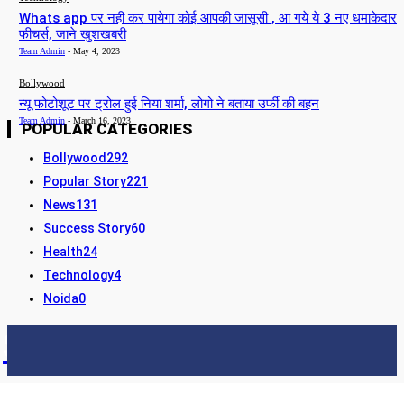
Whats app पर नही कर पायेगा कोई आपकी जासूसी , आ गये ये 3 नए धमाकेदार
फीचर्स, जाने खुशखबरी
Team Admin
-
May 4, 2023
Bollywood
न्यू फोटोशूट पर ट्रोल हुई निया शर्मा, लोगो ने बताया उर्फी की बहन
Team Admin
-
March 16, 2023
POPULAR CATEGORIES
Bollywood
292
Popular Story
221
News
131
Success Story
60
Health
24
Technology
4
Noida
0
STORY24
LATEST NEWS & UPDATES