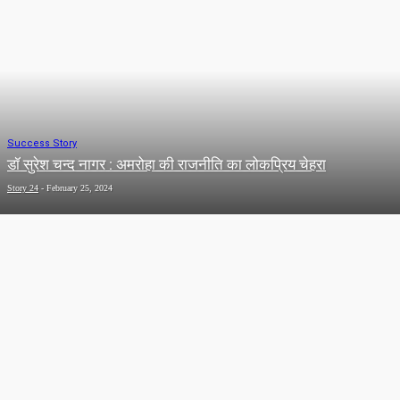
Success Story
डॉ सुरेश चन्द नागर : अमरोहा की राजनीति का लोकप्रिय चेहरा
Story 24
-
February 25, 2024
Technology
Whats app पर नही कर पायेगा कोई आपकी जासूसी , आ गये ये 3 नए धमाकेदार
फीचर्स, जाने खुशखबरी
Team Admin
-
May 4, 2023
Bollywood
न्यू फोटोशूट पर ट्रोल हुई निया शर्मा, लोगो ने बताया उर्फी की बहन
Team Admin
-
March 16, 2023
Popular Story