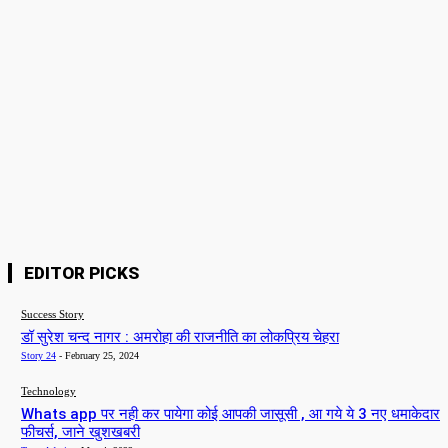
Story 24
-
February 25, 2024
Technology
Whats app पर नही कर पायेगा कोई आपकी जासूसी , आ गये ये 3 नए धमाकेदार
फीचर्स, जाने खुशखबरी
Team Admin
-
May 4, 2023
Bollywood
न्यू फोटोशूट पर ट्रोल हुई निया शर्मा, लोगो ने बताया उर्फी की बहन
Team Admin
-
March 16, 2023
EDITOR PICKS
Success Story
डॉ सुरेश चन्द नागर : अमरोहा की राजनीति का लोकप्रिय चेहरा
Story 24
-
February 25, 2024
Technology
Whats app पर नही कर पायेगा कोई आपकी जासूसी , आ गये ये 3 नए धमाकेदार
फीचर्स, जाने खुशखबरी