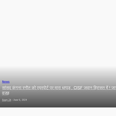
NOIDA
POPULAR STORY
SUCCESS STORY
TECHNOLOGY
Latest News of Noida and Greater Noida
News
सांसद कंगना रनौत को एयरपोर्ट पर मारा थप्पड़ , CISF जवान हिरासत में ! जा
वजह
Story 24
-
June 6, 2024