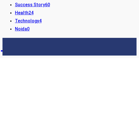
Success Story
60
Health
24
Technology
4
Noida
0
STORY24
LATEST NEWS & UPDATES