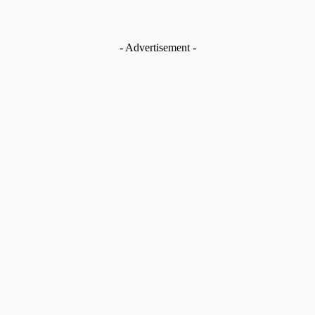
क्या राम ने शबरी के झूठे बेर खाए? तुलसी की रामायण सामाजिक विघटन करती है
जबकि वाल्मीकि मानवीय मूल्यों की प्रेरक सीख देते है
Story 24
-
February 2, 2023
- Advertisement -