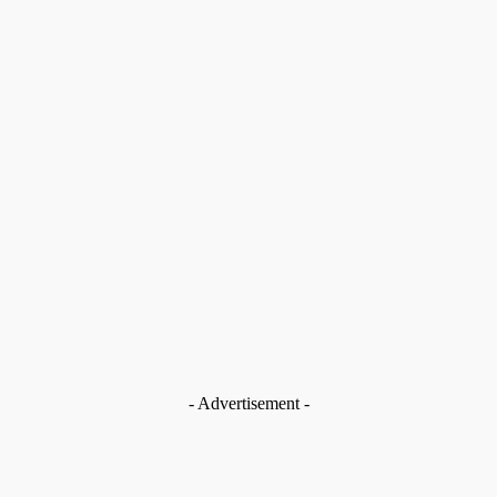
MUST READ
News
सांसद कंगना रनौत को एयरपोर्ट पर मारा थप्पड़ , CISF जवान हिरासत में ! जाने वज
Story 24
-
June 6, 2024
- Advertisement -