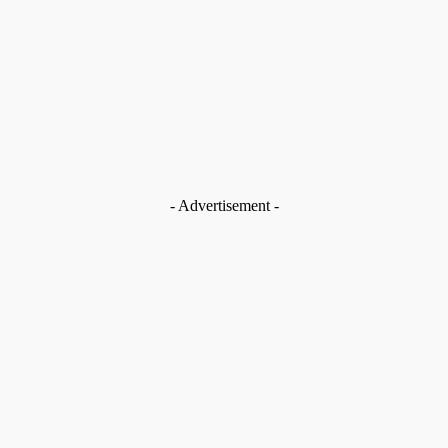
No posts to display
- Advertisement -