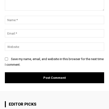
Comment:
Na
Ema
Web
Save my name, email, and website in this browser for the next time
I comment.
EDITOR PICKS