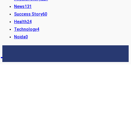
News
131
Success Story
60
Health
24
Technology
4
Noida
0
STORY24
LATEST NEWS & UPDATES