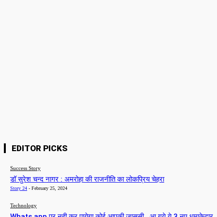
Please enter your name here
Email:*
You have entered an incorrect email address!
Please enter your email address here
Website:
Save my name, email, and website in this browser for the next time I
comment.
EDITOR PICKS
Success Story
डॉ सुरेश चन्द नागर : अमरोहा की राजनीति का लोकप्रिय चेहरा
Story 24
-
February 25, 2024
Technology
Whats app पर नही कर पायेगा कोई आपकी जासूसी , आ गये ये 3 नए धमाकेदार