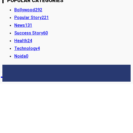
POPULAR CATEGORIES
Bollywood
292
Popular Story
221
News
131
Success Story
60
Health
24
Technology
4
Noida
0
STORY24
LATEST NEWS & UPDATES