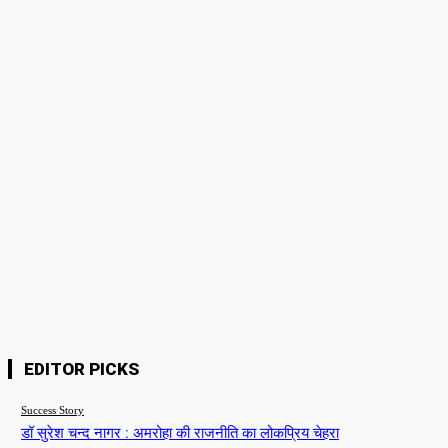
Please enter your comment!
Name:*
Please enter your name here
Email:*
You have entered an incorrect email address!
Please enter your email address here
Website:
Save my name, email, and website in this browser for the next time I
comment.
EDITOR PICKS
Success Story
डॉ सुरेश चन्द नागर : अमरोहा की राजनीति का लोकप्रिय चेहरा