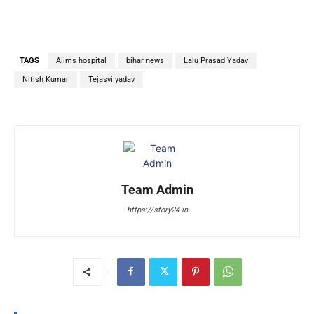
TAGS
Aiims hospital
bihar news
Lalu Prasad Yadav
Nitish Kumar
Tejasvi yadav
Team Admin
https://story24.in