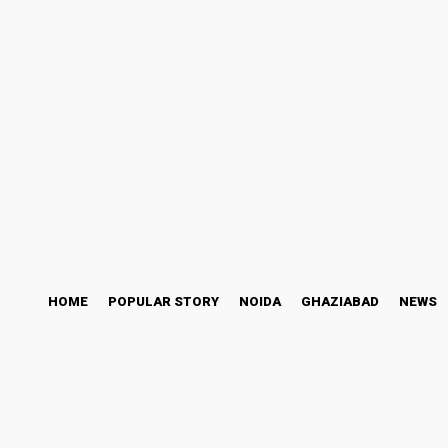
ccess Story
Bollywood
Health
Technology
Thursday, August 6, 2
HOME
POPULAR STORY
NOIDA
GHAZIABAD
NEWS