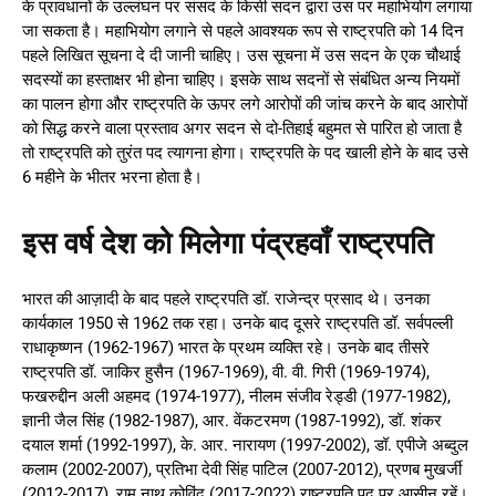
के प्रावधानों के उल्लंघन पर संसद के किसी सदन द्वारा उस पर महाभियोग लगाया
जा सकता है। महाभियोग लगाने से पहले आवश्यक रूप से राष्ट्रपति को 14 दिन
पहले लिखित सूचना दे दी जानी चाहिए। उस सूचना में उस सदन के एक चौथाई
सदस्यों का हस्ताक्षर भी होना चाहिए। इसके साथ सदनों से संबंधित अन्य नियमों
का पालन होगा और राष्ट्रपति के ऊपर लगे आरोपों की जांच करने के बाद आरोपों
को सिद्ध करने वाला प्रस्ताव अगर सदन से दो-तिहाई बहुमत से पारित हो जाता है
तो राष्ट्रपति को तुरंत पद त्यागना होगा। राष्ट्रपति के पद खाली होने के बाद उसे
6 महीने के भीतर भरना होता है।
इस वर्ष देश को मिलेगा पंद्रहवाँ राष्ट्रपति
भारत की आज़ादी के बाद पहले राष्ट्रपति डॉ. राजेन्द्र प्रसाद थे। उनका
कार्यकाल 1950 से 1962 तक रहा। उनके बाद दूसरे राष्ट्रपति डॉ. सर्वपल्ली
राधाकृष्णन (1962-1967) भारत के प्रथम व्यक्ति रहे। उनके बाद तीसरे
राष्ट्रपति डॉ. जाकिर हुसैन (1967-1969), वी. वी. गिरी (1969-1974),
फखरुद्दीन अली अहमद (1974-1977), नीलम संजीव रेड्डी (1977-1982),
ज्ञानी जैल सिंह (1982-1987), आर. वेंकटरमण (1987-1992), डॉ. शंकर
दयाल शर्मा (1992-1997), के. आर. नारायण (1997-2002), डॉ. एपीजे अब्दुल
कलाम (2002-2007), प्रतिभा देवी सिंह पाटिल (2007-2012), प्रणब मुखर्जी
(2012-2017), राम नाथ कोविंद (2017-2022) राष्ट्रपति पद पर आसीन रहें।