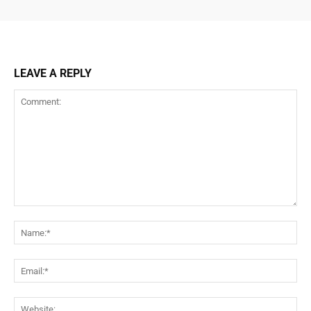
LEAVE A REPLY
Comment:
Na
Ema
Web