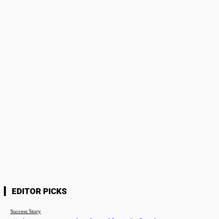
Please enter your comment!
Name:*
Please enter your name here
Email:*
You have entered an incorrect email address!
Please enter your email address here
Website:
Save my name, email, and website in this browser for the next time I
comment.
EDITOR PICKS
Success Story