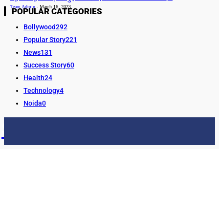
Team Admin
-
March 16, 2023
POPULAR CATEGORIES
Bollywood
292
Popular Story
221
News
131
Success Story
60
Health
24
Technology
4
Noida
0
STORY24
LATEST NEWS & UPDATES