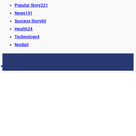
Popular Story
221
News
131
Success Story
60
Health
24
Technology
4
Noida
0
STORY24
LATEST NEWS & UPDATES