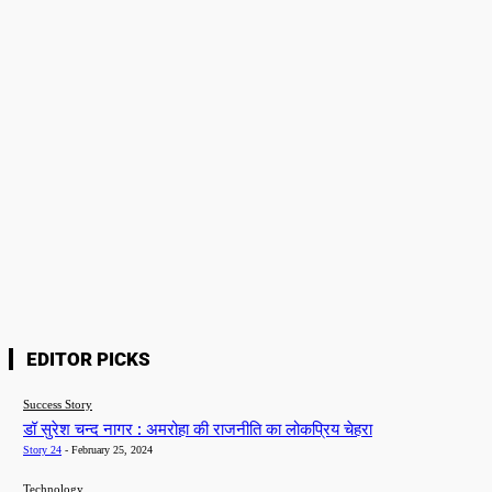
Name:*
Please enter your name here
Email:*
You have entered an incorrect email address!
Please enter your email address here
Website:
Save my name, email, and website in this browser for the next time I
comment.
EDITOR PICKS
Success Story
डॉ सुरेश चन्द नागर : अमरोहा की राजनीति का लोकप्रिय चेहरा
Story 24
-
February 25, 2024
Technology