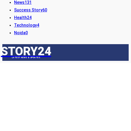
News
131
Success Story
60
Health
24
Technology
4
Noida
0
STORY24
LATEST NEWS & UPDATES