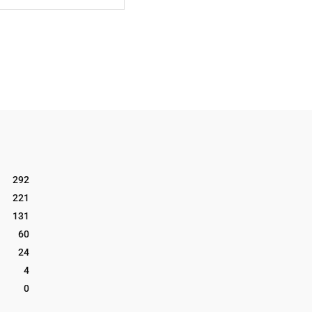
292
221
131
60
24
4
0