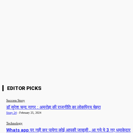
Please enter your name here
Email:*
You have entered an incorrect email address!
Please enter your email address here
Website:
Save my name, email, and website in this browser for the next time I
comment.
EDITOR PICKS
Success Story
डॉ सुरेश चन्द नागर : अमरोहा की राजनीति का लोकप्रिय चेहरा
Story 24
-
February 25, 2024
Technology
Whats app पर नही कर पायेगा कोई आपकी जासूसी , आ गये ये 3 नए धमाकेदार