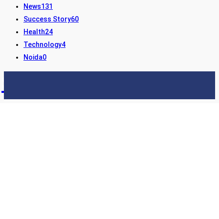
News
131
Success Story
60
Health
24
Technology
4
Noida
0
STORY24
LATEST NEWS & UPDATES