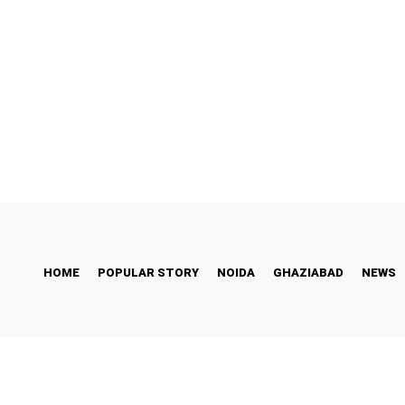
ess Story
Bollywood
Health
Technology
Saturday, August 8, 2026
HOME
POPULAR STORY
NOIDA
GHAZIABAD
NEWS