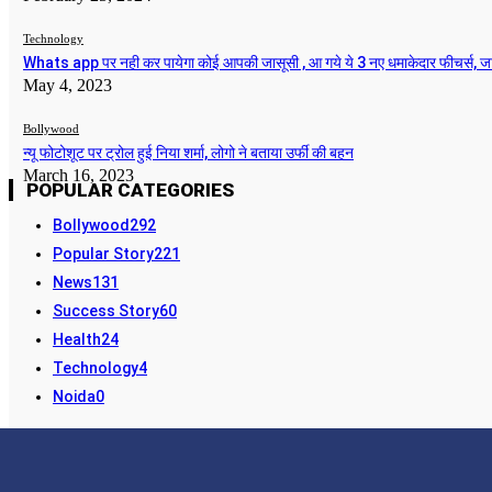
Technology
Whats app पर नही कर पायेगा कोई आपकी जासूसी , आ गये ये 3 नए धमाकेदार फीचर्स, ज
May 4, 2023
Bollywood
न्यू फोटोशूट पर ट्रोल हुई निया शर्मा, लोगो ने बताया उर्फी की बहन
March 16, 2023
POPULAR CATEGORIES
Bollywood
292
Popular Story
221
News
131
Success Story
60
Health
24
Technology
4
Noida
0
STORY24
Facebook
Instagra
LATEST NEWS & UPDATES