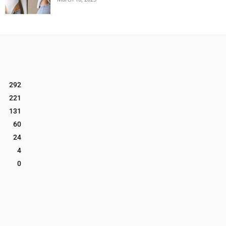
292
221
131
60
24
4
0