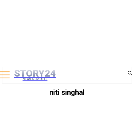
STORY24
NEWS & UPDATES
niti singhal