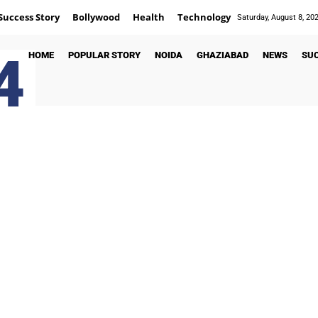
Success Story
Bollywood
Health
Technology
Saturday, August 8, 20
4
HOME
POPULAR STORY
NOIDA
GHAZIABAD
NEWS
SU