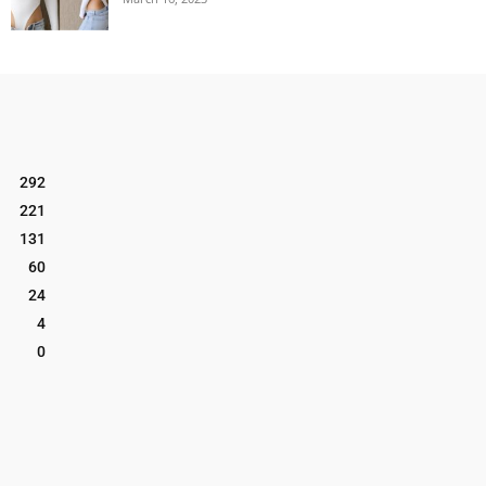
292
221
131
60
24
4
0