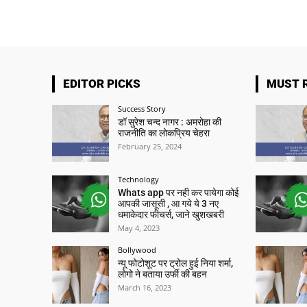
EDITOR PICKS
MUST 
Success Story
डॉ सुरेश चन्द नागर : अमरोहा की
राजनीति का लोकप्रिय चेहरा
February 25, 2024
Technology
Whats app पर नही कर पायेगा कोई
आपकी जासूसी , आ गये ये 3 नए
धमाकेदार फीचर्स, जाने खुशखबरी
May 4, 2023
Bollywood
न्यू फोटोशूट पर ट्रोल हुई निया शर्मा,
लोगो ने बताया उर्फी की बहन
March 16, 2023