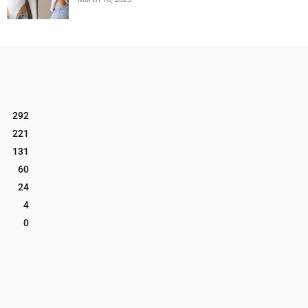
292
221
131
60
24
4
0