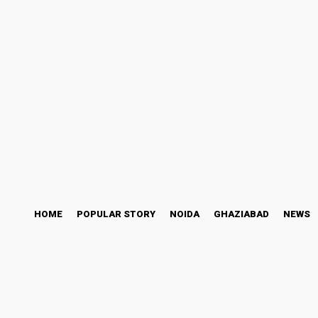
ccess Story
Bollywood
Health
Technology
Thursday, August 6, 2
HOME
POPULAR STORY
NOIDA
GHAZIABAD
NEWS