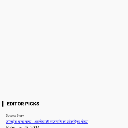
सांसद कंगना रनौत को एयरपोर्ट पर मारा थप्पड़ , CISF
डॉ सुरेश चन्
जवान हिरासत में ! जाने वजह
चेहरा
Story 24
-
June 6, 2024
Story 24
-
Fe
Bollywood
न्यू फोटोशूट पर ट्रोल हुई निया शर्मा, लोगो ने बताया उर्फी
की बहन
Team Admin
-
March 16, 2023
Please enter your comment!
Name:*
Please enter your name here
Website:
EDITOR PICKS
Success Story
डॉ सुरेश चन्द नागर : अमरोहा की राजनीति का लोकप्रिय चेहरा
February 25, 2024