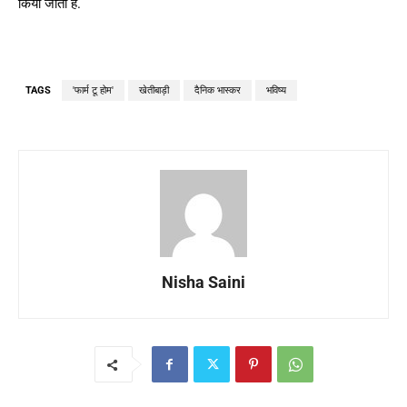
किया जाता है.
TAGS
'फार्म टू होम'
खेतीबाड़ी
दैनिक भास्कर
भविष्य
Nisha Saini