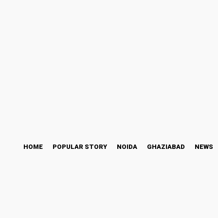
ess Story
Bollywood
Health
Technology
Saturday, August 8, 2026
HOME
POPULAR STORY
NOIDA
GHAZIABAD
NEWS