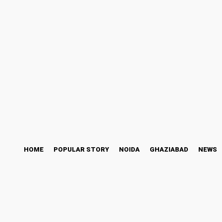
ess Story
Bollywood
Health
Technology
Friday, August 7, 2026
HOME
POPULAR STORY
NOIDA
GHAZIABAD
NEWS