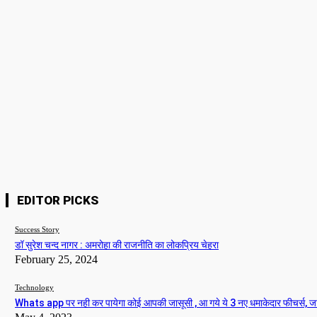
न्यू फोटोशूट पर ट्रोल हुई निया शर्मा, लोगो ने बताया उर्फी
की बहन
Team Admin
-
March 16, 2023
Please enter your comment!
Nam
Please enter your name here
Webs
EDITOR PICKS
Success Story
डॉ सुरेश चन्द नागर : अमरोहा की राजनीति का लोकप्रिय चेहरा
February 25, 2024
Technology
Whats app पर नही कर पायेगा कोई आपकी जासूसी , आ गये ये 3 नए धमाकेदार फीचर्स, ज