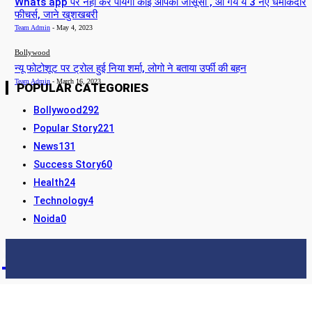
Whats app पर नही कर पायेगा कोई आपकी जासूसी , आ गये ये 3 नए धमाकेदार
फीचर्स, जाने खुशखबरी
Team Admin
-
May 4, 2023
Bollywood
न्यू फोटोशूट पर ट्रोल हुई निया शर्मा, लोगो ने बताया उर्फी की बहन
Team Admin
-
March 16, 2023
POPULAR CATEGORIES
Bollywood
292
Popular Story
221
News
131
Success Story
60
Health
24
Technology
4
Noida
0
STORY24
LATEST NEWS & UPDATES