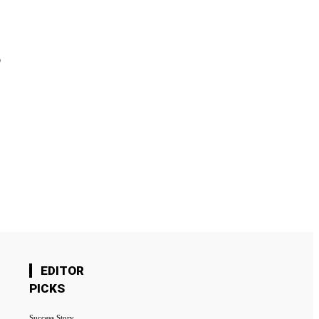
!
EDITOR
PICKS
Success Story