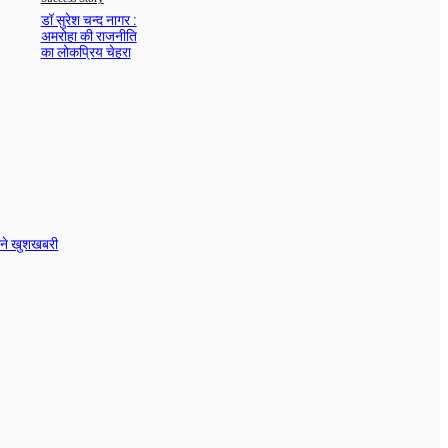
डॉ सुरेश चन्द नागर :
अमरोहा की राजनीति
का लोकप्रिय चेहरा
करती
ाने खुशखबरी