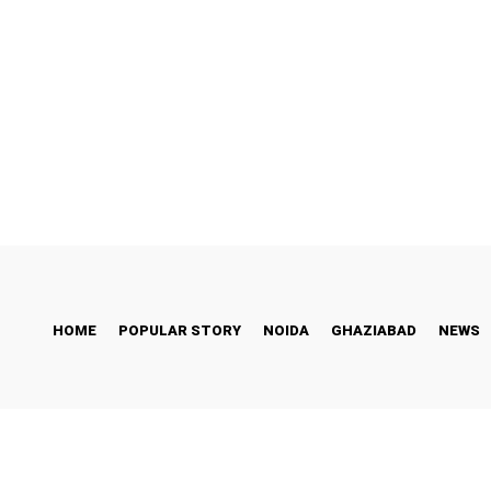
ess Story
Bollywood
Health
Technology
Friday, August 7, 2026
HOME
POPULAR STORY
NOIDA
GHAZIABAD
NEWS