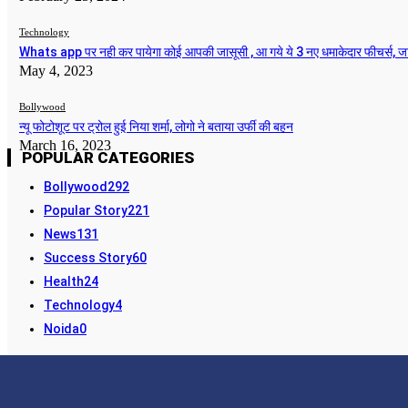
Technology
Whats app पर नही कर पायेगा कोई आपकी जासूसी , आ गये ये 3 नए धमाकेदार फीचर्स, ज
May 4, 2023
Bollywood
न्यू फोटोशूट पर ट्रोल हुई निया शर्मा, लोगो ने बताया उर्फी की बहन
March 16, 2023
POPULAR CATEGORIES
Bollywood
292
Popular Story
221
News
131
Success Story
60
Health
24
Technology
4
Noida
0
STORY24
Facebook
Instagra
LATEST NEWS & UPDATES