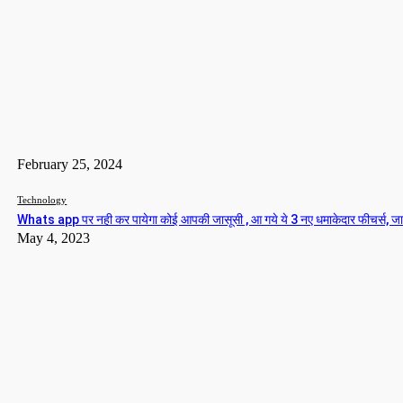
Whats app पर नही कर पायेगा कोई आपकी जासूसी , आ गये ये 3 नए
धमाकेदार फीचर्स, जाने खुशखबरी
Team Admin
-
May 4, 2023
Popular Story
क्या राम ने शबरी के झूठे बेर खाए? तुलसी की रामायण सामाजिक विघटन 
है जबकि वाल्मीकि मानवीय मूल्यों की प्रेरक सीख देते है
Story 24
-
February 2, 2023
February 25, 2024
ो
Technology
Whats app पर नही कर पायेगा कोई आपकी जासूसी , आ गये ये 3 नए धमाकेदार फीचर्स, ज
May 4, 2023