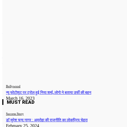
Bollywood
न्यू फोटोशूट पर ट्रोल हुई निया शर्मा, लोगो ने बताया उर्फी की बहन
Team Admin
-
March 16, 2023
Bollywood
जब फिरोज़ खान ने ठोकी शक्ति कपूर की गाड़ी, गुस्से से बाहर निकले शक्ति त
उन्हें मिल गई ‘कुर्बानी’
Sunil Nagar
-
October 26, 2022
Bollywood
न्यू फोटोशूट पर ट्रोल हुई निया शर्मा, लोगो ने बताया उर्फी की बहन
March 16, 2023
MUST READ
Success Story
डॉ सुरेश चन्द नागर : अमरोहा की राजनीति का लोकप्रिय चेहरा
February 25, 2024