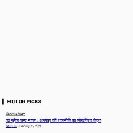
Please enter your comment!
Name:*
Please enter your name here
Email:*
You have entered an incorrect email address!
Please enter your email address here
Website:
Save my name, email, and website in this browser for the next time I
comment.
EDITOR PICKS
Success Story
डॉ सुरेश चन्द नागर : अमरोहा की राजनीति का लोकप्रिय चेहरा
Story 24
-
February 25, 2024