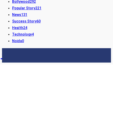
Bollywood
292
Popular Story
221
News
131
Success Story
60
Health
24
Technology
4
Noida
0
STORY24
LATEST NEWS & UPDATES