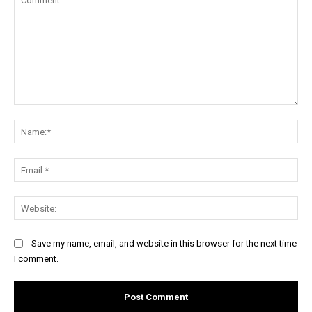
Comment:
Na
Ema
Web
Save my name, email, and website in this browser for the next time
I comment.