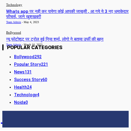
Technology
Whats app पर नही कर पायेगा कोई आपकी जासूसी , आ गये ये 3 नए धमाकेदार
फीचर्स, जाने खुशखबरी
Team Admin
-
May 4, 2023
Bollywood
न्यू फोटोशूट पर ट्रोल हुई निया शर्मा, लोगो ने बताया उर्फी की बहन
Team Admin
-
March 16, 2023
POPULAR CATEGORIES
Bollywood
292
Popular Story
221
News
131
Success Story
60
Health
24
Technology
4
Noida
0
STORY24
LATEST NEWS & UPDATES