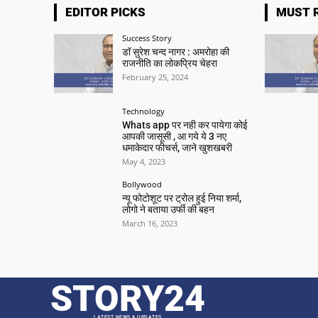
EDITOR PICKS
MUST 
Success Story
डॉ सुरेश चन्द नागर : अमरोहा की
राजनीति का लोकप्रिय चेहरा
February 25, 2024
Technology
Whats app पर नही कर पायेगा कोई
आपकी जासूसी , आ गये ये 3 नए
धमाकेदार फीचर्स, जाने खुशखबरी
May 4, 2023
Bollywood
न्यू फोटोशूट पर ट्रोल हुई निया शर्मा,
लोगो ने बताया उर्फी की बहन
March 16, 2023
STORY24
LATEST NEWS & UPDATES