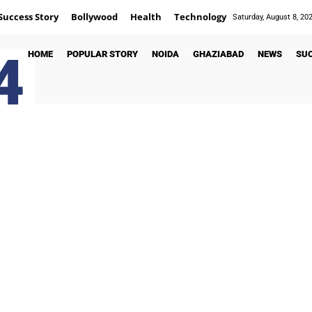
Success Story
Bollywood
Health
Technology
Saturday, August 8, 20
4
HOME
POPULAR STORY
NOIDA
GHAZIABAD
NEWS
SU