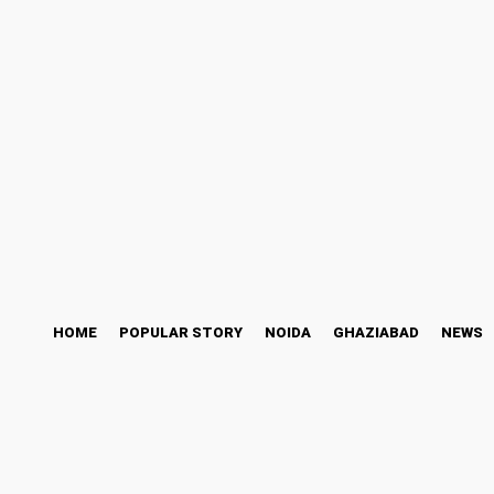
ess Story
Bollywood
Health
Technology
Friday, August 7, 2026
HOME
POPULAR STORY
NOIDA
GHAZIABAD
NEWS