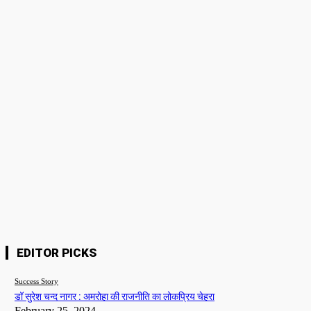
सांसद कंगना रनौत को एयरपोर्ट पर मारा थप्पड़ , CISF
डॉ सुरेश चन्
जवान हिरासत में ! जाने वजह
चेहरा
Story 24
-
June 6, 2024
Story 24
-
Fe
Bollywood
न्यू फोटोशूट पर ट्रोल हुई निया शर्मा, लोगो ने बताया उर्फी
की बहन
Team Admin
-
March 16, 2023
Please enter your comment!
Nam
Please enter your name here
Webs
EDITOR PICKS
Success Story
डॉ सुरेश चन्द नागर : अमरोहा की राजनीति का लोकप्रिय चेहरा
February 25, 2024