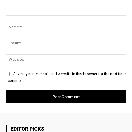
Comment:
Na
Ema
Web
Save my name, email, and website in this browser for the next time
I comment.
EDITOR PICKS