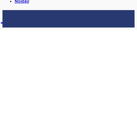
Noida
0
STORY24
LATEST NEWS & UPDATES