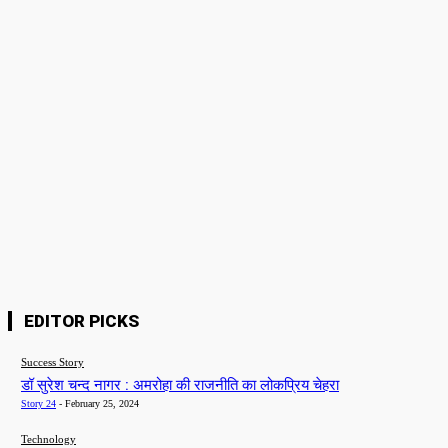
Name:*
Please enter your name here
Email:*
You have entered an incorrect email address!
Please enter your email address here
Website:
Save my name, email, and website in this browser for the next time I
comment.
EDITOR PICKS
Success Story
डॉ सुरेश चन्द नागर : अमरोहा की राजनीति का लोकप्रिय चेहरा
Story 24
-
February 25, 2024
Technology