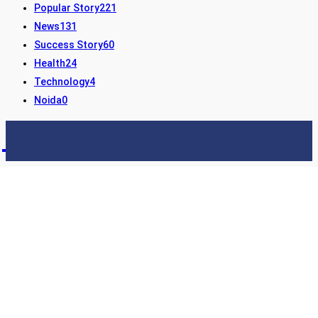
Popular Story
221
News
131
Success Story
60
Health
24
Technology
4
Noida
0
STORY24
LATEST NEWS & UPDATES