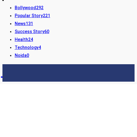
Bollywood
292
Popular Story
221
News
131
Success Story
60
Health
24
Technology
4
Noida
0
STORY24
LATEST NEWS & UPDATES