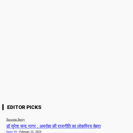
Please enter your comment!
Name:*
Please enter your name here
Email:*
You have entered an incorrect email address!
Please enter your email address here
Website:
Save my name, email, and website in this browser for the next time I
comment.
EDITOR PICKS
Success Story
डॉ सुरेश चन्द नागर : अमरोहा की राजनीति का लोकप्रिय चेहरा
Story 24
-
February 25, 2024