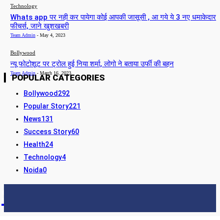
Technology
Whats app पर नही कर पायेगा कोई आपकी जासूसी , आ गये ये 3 नए धमाकेदार
फीचर्स, जाने खुशखबरी
Team Admin
-
May 4, 2023
Bollywood
न्यू फोटोशूट पर ट्रोल हुई निया शर्मा, लोगो ने बताया उर्फी की बहन
Team Admin
-
March 16, 2023
POPULAR CATEGORIES
Bollywood
292
Popular Story
221
News
131
Success Story
60
Health
24
Technology
4
Noida
0
STORY24
LATEST NEWS & UPDATES