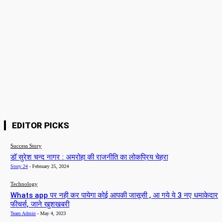
You have entered an incorrect email address!
Please enter your email address here
Website:
Save my name, email, and website in this browser for the next time I
comment.
EDITOR PICKS
Success Story
डॉ सुरेश चन्द नागर : अमरोहा की राजनीति का लोकप्रिय चेहरा
Story 24
-
February 25, 2024
Technology
Whats app पर नही कर पायेगा कोई आपकी जासूसी , आ गये ये 3 नए धमाकेदार
फीचर्स, जाने खुशखबरी
Team Admin
-
May 4, 2023