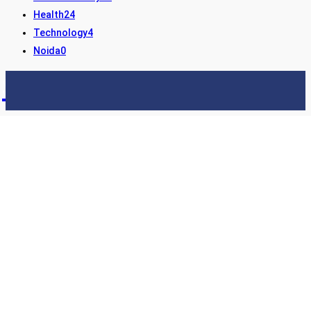
Health
24
Technology
4
Noida
0
STORY24
LATEST NEWS & UPDATES