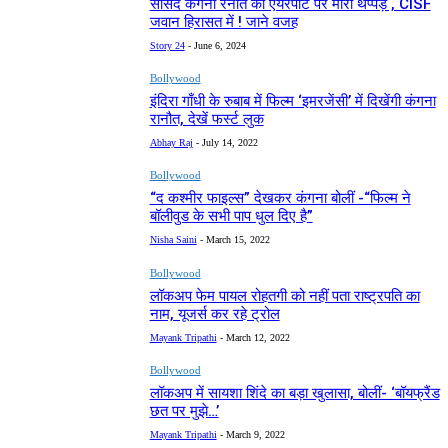
सांसद कंगना रनौत को एयरपोर्ट पर मारा थप्पड़ , CISF
जवान हिरासत में ! जाने वजह
Story 24
-
June 6, 2024
Bollywood
इंदिरा गाँधी के रुबाब में फिल्म ‘इमरजेंसी’ में दिखेंगी कंगना
रानौत, देखें फर्स्ट लुक
Abhay Raj
-
July 14, 2022
Bollywood
“द कश्मीर फाइल्स” देखकर कंगना बोलीं -“फिल्म ने
बॉलीवुड के सभी पाप धुल दिए है”
Nisha Saini
-
March 15, 2022
Bollywood
लॉकअप फेम पायल रोहतगी को नहीं पता राष्ट्रपति का
नाम, यूजर्स कर रहे ट्रोल
Mayank Tripathi
-
March 12, 2022
Bollywood
लॉकअप में सायशा शिंदे का बड़ा खुलासा, बोलीं- ‘बॉयफ्रैंड
छत पर मुझे…’
Mayank Tripathi
-
March 9, 2022